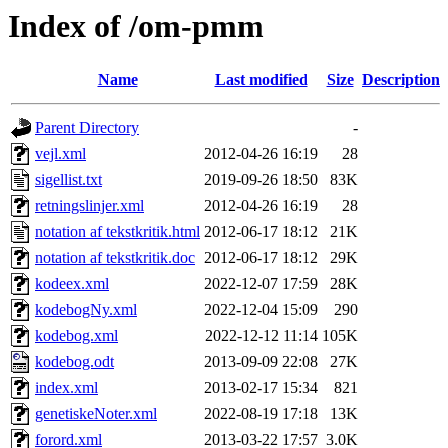
Index of /om-pmm
Name
Last modified
Size
Description
Parent Directory
-
vejl.xml
2012-04-26 16:19
28
sigellist.txt
2019-09-26 18:50
83K
retningslinjer.xml
2012-04-26 16:19
28
notation af tekstkritik.html
2012-06-17 18:12
21K
notation af tekstkritik.doc
2012-06-17 18:12
29K
kodeex.xml
2022-12-07 17:59
28K
kodebogNy.xml
2022-12-04 15:09
290
kodebog.xml
2022-12-12 11:14
105K
kodebog.odt
2013-09-09 22:08
27K
index.xml
2013-02-17 15:34
821
genetiskeNoter.xml
2022-08-19 17:18
13K
forord.xml
2013-03-22 17:57
3.0K